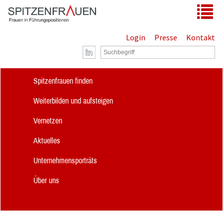
Zum Hauptinhalt springen
Tog
Login
Presse
Kontakt
Spitzenfrauen finden
Weiterbilden und aufsteigen
Vernetzen
Aktuelles
Unternehmensporträts
Über uns