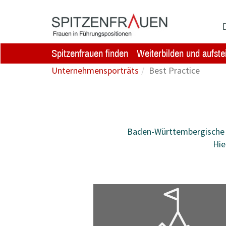
Zum Hauptinhalt springen
D
Spitzenfrauen finden
Weiterbilden und aufste
Unternehmensporträts
Best Practice
Baden-Württembergische Un
Hie