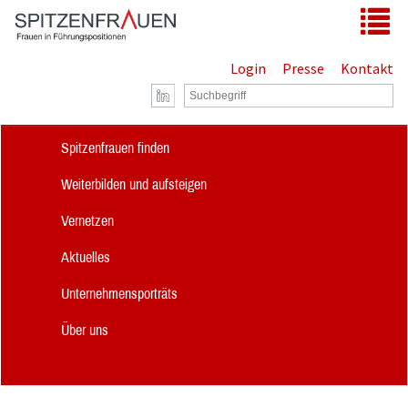
Zum Hauptinhalt springen
Tog
Login
Presse
Kontakt
Spitzenfrauen finden
Weiterbilden und aufsteigen
Vernetzen
Aktuelles
Unternehmensporträts
Über uns