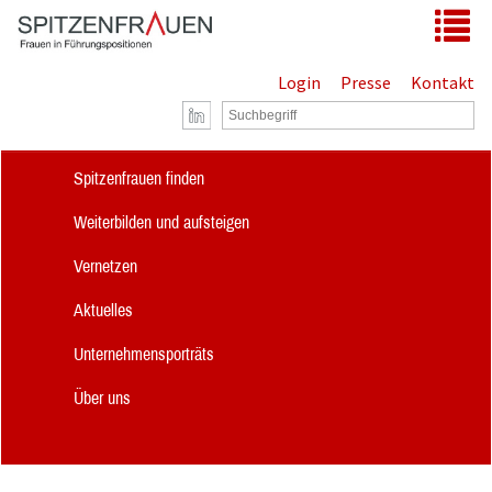
Zum Hauptinhalt springen
Tog
Login
Presse
Kontakt
Spitzenfrauen finden
Weiterbilden und aufsteigen
Vernetzen
Aktuelles
Unternehmensporträts
Über uns