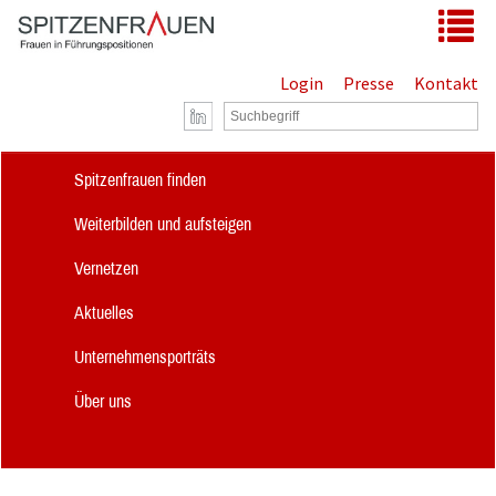
Zum Hauptinhalt springen
Tog
Login
Presse
Kontakt
Spitzenfrauen finden
Weiterbilden und aufsteigen
Vernetzen
Aktuelles
Unternehmensporträts
Über uns