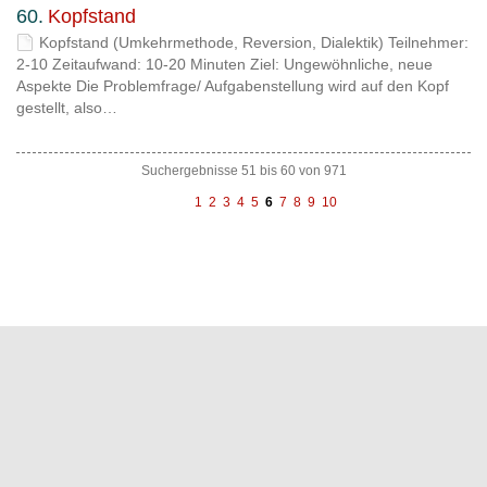
60.
Kopfstand
Kopfstand (Umkehrmethode, Reversion, Dialektik) Teilnehmer:
2-10 Zeitaufwand: 10-20 Minuten Ziel: Ungewöhnliche, neue
Aspekte Die Problemfrage/ Aufgabenstellung wird auf den Kopf
gestellt, also…
Suchergebnisse 51 bis 60 von 971
vorh
näc
1
2
3
4
5
6
7
8
9
10
erig
hste
e