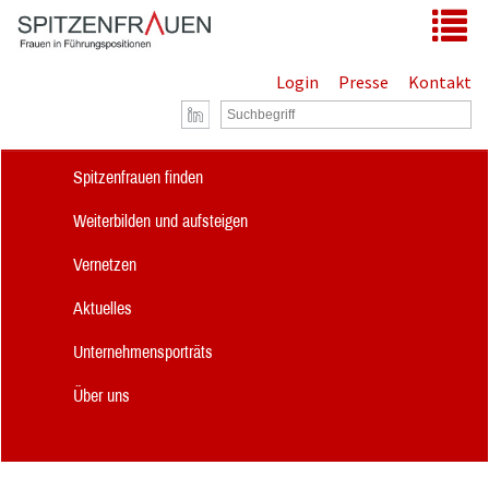
Zum Hauptinhalt springen
Tog
Login
Presse
Kontakt
Spitzenfrauen finden
Weiterbilden und aufsteigen
Vernetzen
Aktuelles
Unternehmensporträts
Über uns