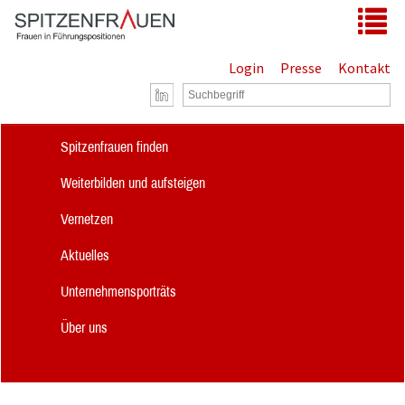
Zum Hauptinhalt springen
Tog
Login
Presse
Kontakt
Spitzenfrauen finden
Weiterbilden und aufsteigen
Vernetzen
Aktuelles
Unternehmensporträts
Über uns