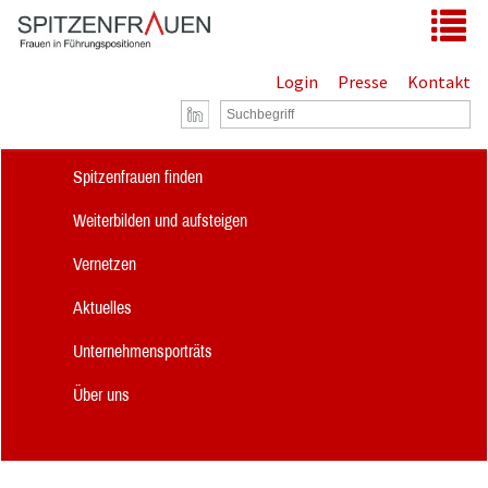
Zum Hauptinhalt springen
Tog
Login
Presse
Kontakt
Spitzenfrauen finden
Weiterbilden und aufsteigen
Vernetzen
Aktuelles
Unternehmensporträts
Über uns