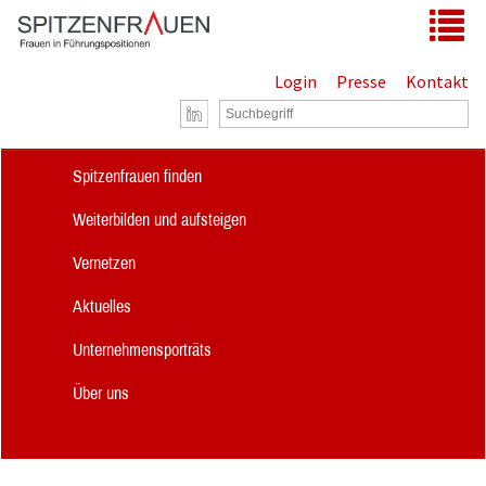
Zum Hauptinhalt springen
Tog
Login
Presse
Kontakt
Spitzenfrauen finden
Weiterbilden und aufsteigen
Vernetzen
Aktuelles
Unternehmensporträts
Über uns