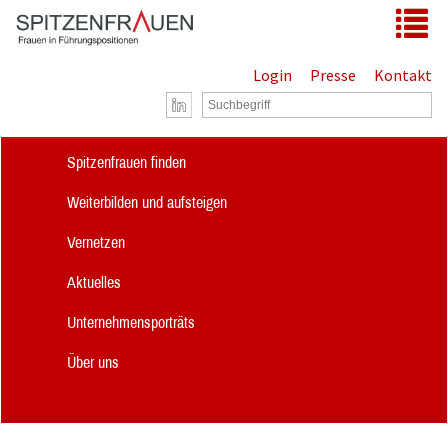
Zum Hauptinhalt springen
Tog
Login
Presse
Kontakt
Spitzenfrauen finden
Weiterbilden und aufsteigen
Vernetzen
Aktuelles
Unternehmensporträts
Über uns