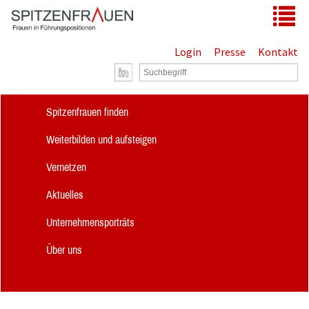
Zum Hauptinhalt springen
Tog
Login
Presse
Kontakt
Spitzenfrauen finden
Weiterbilden und aufsteigen
Vernetzen
Aktuelles
Unternehmensporträts
Über uns