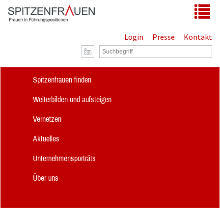
Zum Hauptinhalt springen
Tog
Login
Presse
Kontakt
Spitzenfrauen finden
Weiterbilden und aufsteigen
Vernetzen
Aktuelles
Unternehmensporträts
Über uns