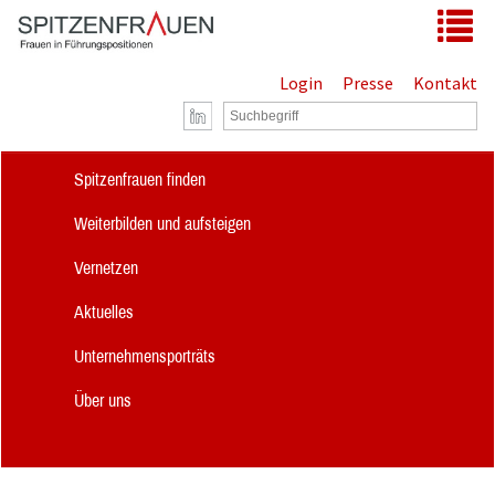
Zum Hauptinhalt springen
Tog
Login
Presse
Kontakt
Spitzenfrauen finden
Weiterbilden und aufsteigen
Vernetzen
Aktuelles
Unternehmensporträts
Über uns