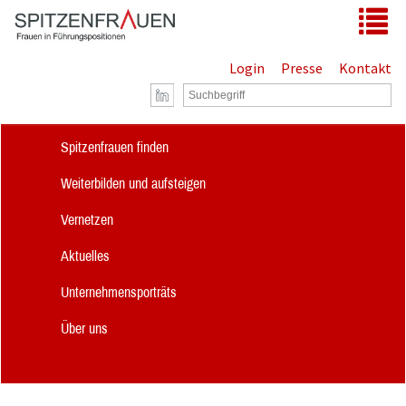
Zum Hauptinhalt springen
Tog
Login
Presse
Kontakt
Spitzenfrauen finden
Weiterbilden und aufsteigen
Vernetzen
Aktuelles
Unternehmensporträts
Über uns