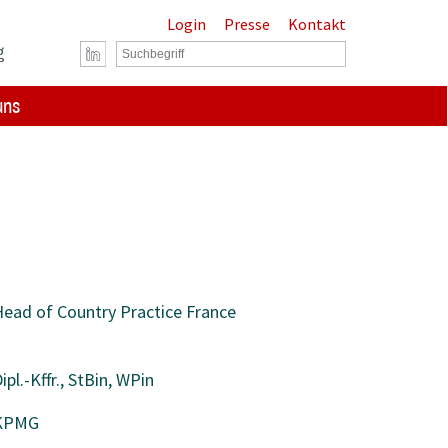
Login
Presse
Kontakt
g
uns
ead of Country Practice France
ipl.-Kffr., StBin, WPin
KPMG