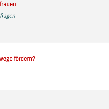
nfrauen
fragen
wege fördern?