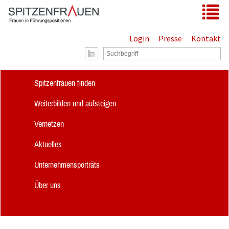
Zum Hauptinhalt springen
Tog
Login
Presse
Kontakt
Spitzenfrauen finden
Weiterbilden und aufsteigen
Vernetzen
Aktuelles
Unternehmensporträts
Über uns