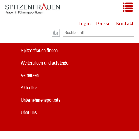
Zum Hauptinhalt springen
Tog
Login
Presse
Kontakt
Spitzenfrauen finden
Weiterbilden und aufsteigen
Vernetzen
Aktuelles
Unternehmensporträts
Über uns