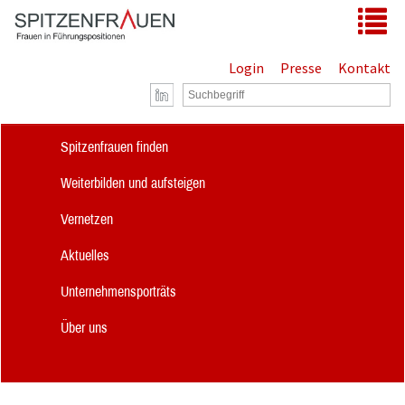
Zum Hauptinhalt springen
Tog
Login
Presse
Kontakt
Spitzenfrauen finden
Weiterbilden und aufsteigen
Vernetzen
Aktuelles
Unternehmensporträts
Über uns