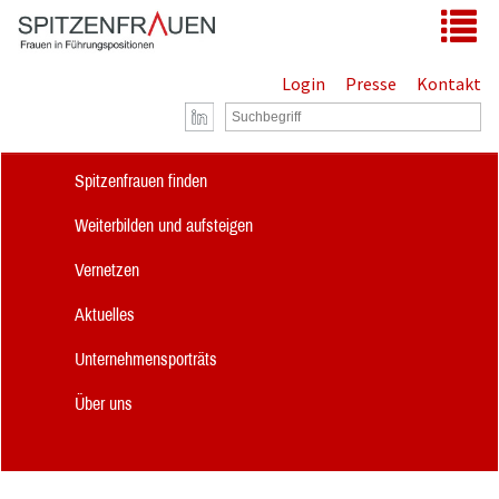
Zum Hauptinhalt springen
Tog
Login
Presse
Kontakt
Spitzenfrauen finden
Weiterbilden und aufsteigen
Vernetzen
Aktuelles
Unternehmensporträts
Über uns