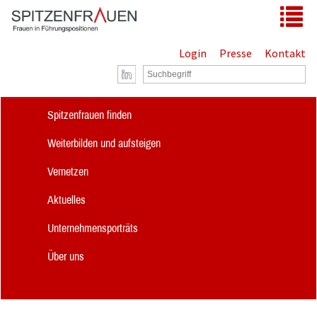
Zum Hauptinhalt springen
Tog
Login
Presse
Kontakt
Spitzenfrauen finden
Weiterbilden und aufsteigen
Vernetzen
Aktuelles
Unternehmensporträts
Über uns