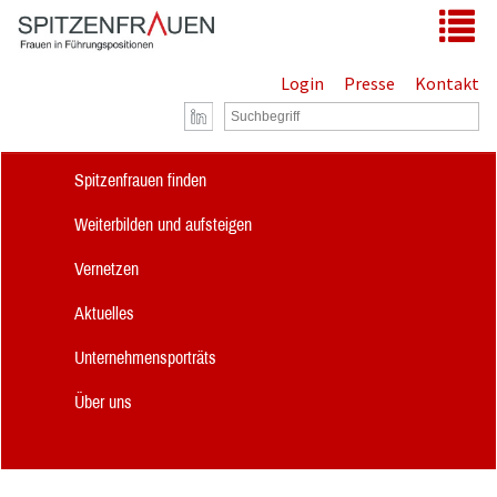
Zum Hauptinhalt springen
Tog
Login
Presse
Kontakt
Spitzenfrauen finden
Weiterbilden und aufsteigen
Vernetzen
Aktuelles
Unternehmensporträts
Über uns