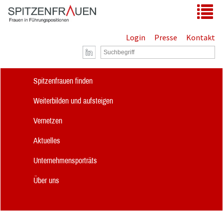
Zum Hauptinhalt springen
Tog
Login
Presse
Kontakt
Spitzenfrauen finden
Weiterbilden und aufsteigen
Vernetzen
Aktuelles
Unternehmensporträts
Über uns