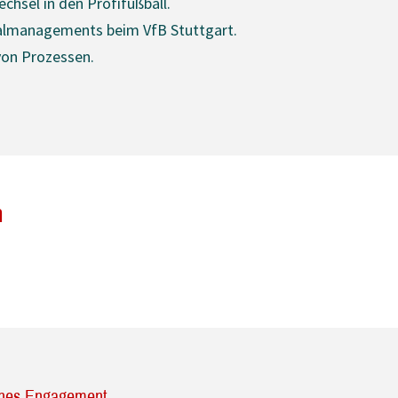
hsel in den Profifußball.
onalmanagements beim VfB Stuttgart.
von Prozessen.
n
iches Engagement