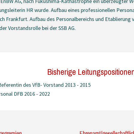
er EnBW AG, nach Fukushima-Kathastrophe ein überzeugter Wec
ilungsleiterin HR wurde. Aufbau eines professionellen Pers
h Frankfurt. Aufbau des Personalbereichs und Etablierung 
er Vorstandsrolle bei der SSB AG.
Bisherige Leitungspositione
Referentin des VfB- Vorstand 2013 - 2015
ersonal DFB 2016 - 2022
ngsgremien
Ehrenamt/gesellschaftl