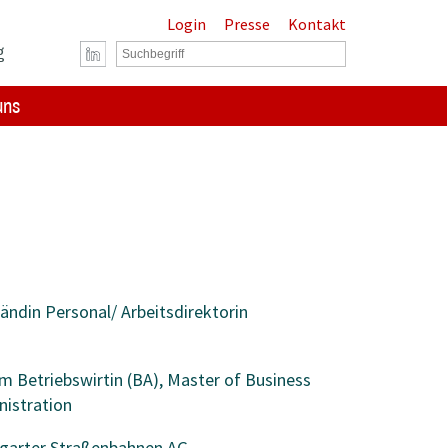
Login
Presse
Kontakt
g
uns
ändin Personal/ Arbeitsdirektorin
m Betriebswirtin (BA), Master of Business
istration
tgarter Straßenbahnen AG