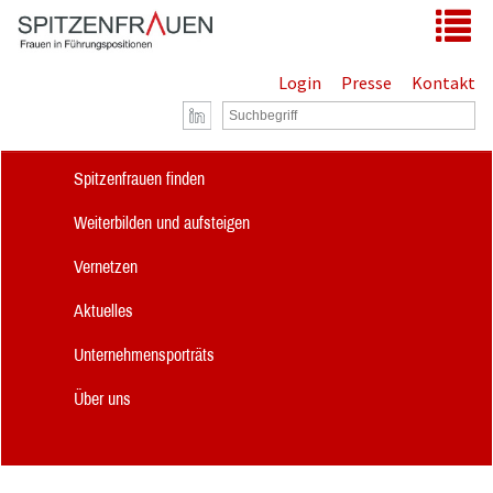
Zum Hauptinhalt springen
Tog
Login
Presse
Kontakt
Spitzenfrauen finden
Weiterbilden und aufsteigen
Vernetzen
Aktuelles
Unternehmensporträts
Über uns