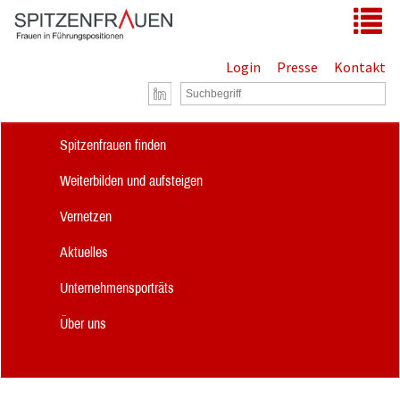
Zum Hauptinhalt springen
Tog
Login
Presse
Kontakt
Spitzenfrauen finden
Weiterbilden und aufsteigen
Vernetzen
Aktuelles
Unternehmensporträts
Über uns