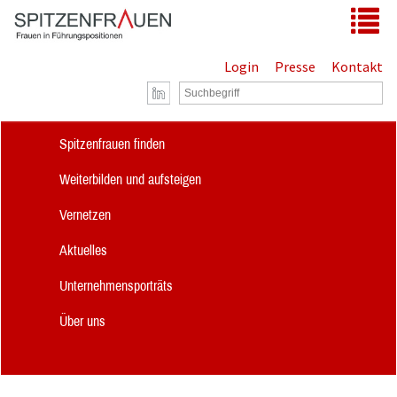
Zum Hauptinhalt springen
Tog
Login
Presse
Kontakt
Spitzenfrauen finden
Weiterbilden und aufsteigen
Vernetzen
Aktuelles
Unternehmensporträts
Über uns