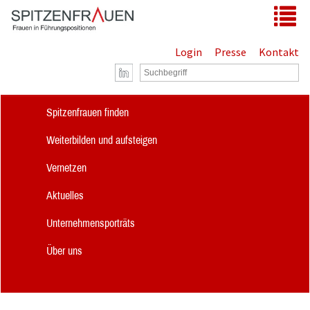
Zum Hauptinhalt springen
Tog
Login
Presse
Kontakt
Spitzenfrauen finden
Weiterbilden und aufsteigen
Vernetzen
Aktuelles
Unternehmensporträts
Über uns