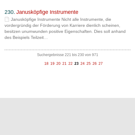
230.
Janusköpfige Instrumente
Janusköpfige Instrumente Nicht alle Instrumente, die
vordergründig der Förderung von Karriere dienlich scheinen,
besitzen unumwunden positive Eigenschaften. Dies soll anhand
des Beispiels Teilzeit…
Suchergebnisse 221 bis 230 von 971
vorh
näc
18
19
20
21
22
23
24
25
26
27
erig
hste
e