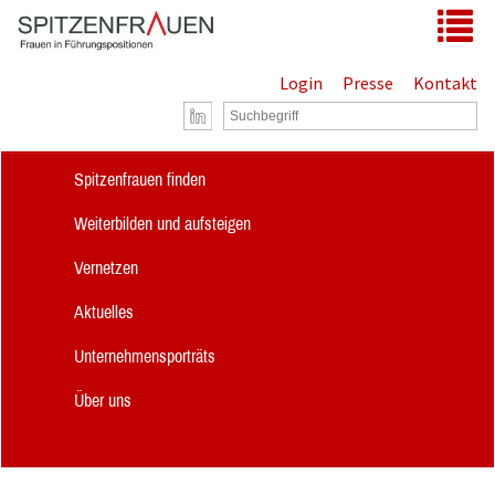
Zum Hauptinhalt springen
Tog
Login
Presse
Kontakt
Spitzenfrauen finden
Weiterbilden und aufsteigen
Vernetzen
Aktuelles
Unternehmensporträts
Über uns